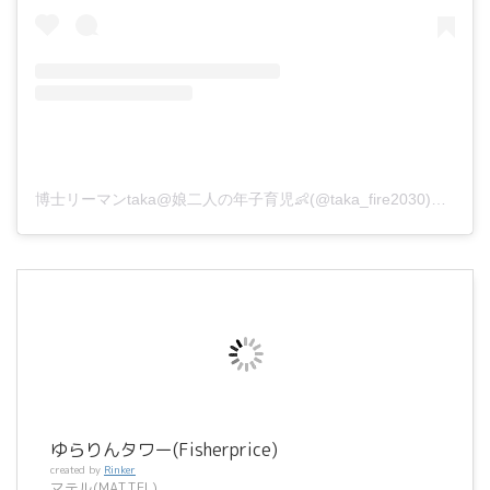
博士リーマンtaka@娘二人の年子育児👶(@taka_fire2030)がシェアした投稿
ゆらりんタワー(Fisherprice)
created by
Rinker
マテル(MATTEL)