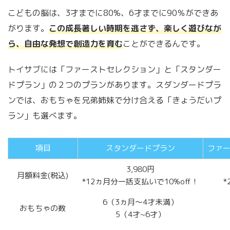
こどもの脳は、3才までに80%、6才までに90％ができあ
がります。
この成長著しい時期を逃さず、楽しく遊びなが
ら、自由な発想で創造力を育む
ことができるんです。
トイサブには「ファーストセレクション」と「スタンダー
ドプラン」の２つのプランがあります。スダンダードプラ
ンでは、おもちゃを兄弟姉妹で分け合える「きょうだいプ
ラン」も選べます。
項目
スタンダードプラン
ファ
3,980円
月額料金(税込)
*12ヵ月分一括支払いで10%off！
*
6（3ヵ月～4才未満）
おもちゃの数
5（4才~6才）