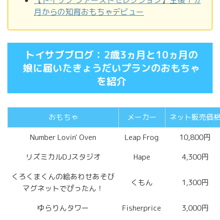
【トイサブ ファーストセレクション】生後１ヵ
月からの知育おもちゃデビュー
トイサブブログ：2歳3ヵ月と10ヵ月の
娘に届いたきょうだいプランのおもちゃ
を紹介
おもちゃ
メーカー
ネット販売価
Number Lovin' Oven
Leap Frog
10,800円
リズミカルDJスタジオ
Hape
4,300円
くろくまくんの絵あわせあそび
くもん
1,300円
マグネットでぴったん！
ゆらりんタワー
Fisherprice
3,000円