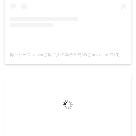
博士リーマンtaka@娘二人の年子育児👶(@taka_fire2030)がシェアした投稿