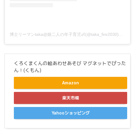
博士リーマンtaka@娘二人の年子育児👶(@taka_fire2030)がシェアした投稿
くろくまくんの絵あわせあそび マグネットでぴった
ん！(くもん)
Amazon
楽天市場
Yahooショッピング