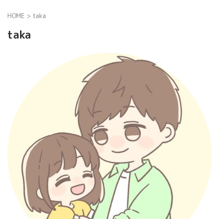
HOME
>
taka
taka