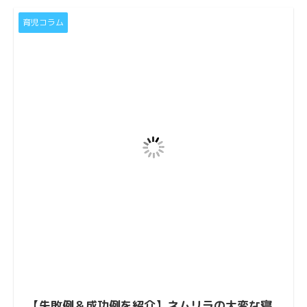
育児コラム
【失敗例＆成功例を紹介】ネムリラの大変な寝